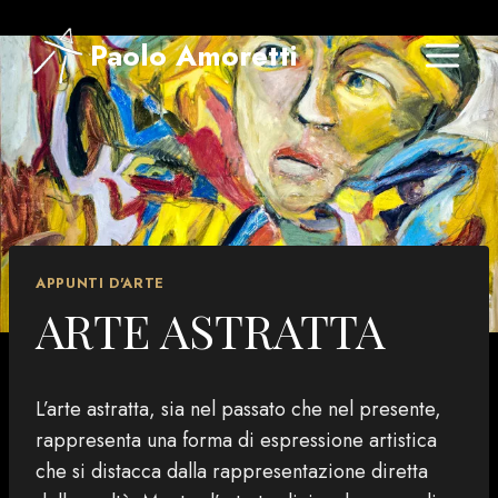
Salta
al
Paolo Amoretti
contenuto
APPUNTI D'ARTE
ARTE ASTRATTA
L’arte astratta, sia nel passato che nel presente,
rappresenta una forma di espressione artistica
che si distacca dalla rappresentazione diretta